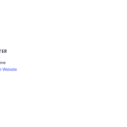
TER
ene
er-Website