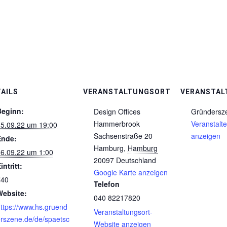
AILS
VERANSTALTUNGSORT
VERANSTAL
Beginn:
Design Offices
Gründersz
Hammerbrook
Veranstalt
15.09.22 um 19:00
Sachsenstraße 20
anzeigen
Ende:
Hamburg
,
Hamburg
6.09.22 um 1:00
20097
Deutschland
intritt:
Google Karte anzeigen
€40
Telefon
Website:
040 82217820
ttps://www.hs.gruend
Veranstaltungsort-
rszene.de/de/spaetsc
Website anzeigen