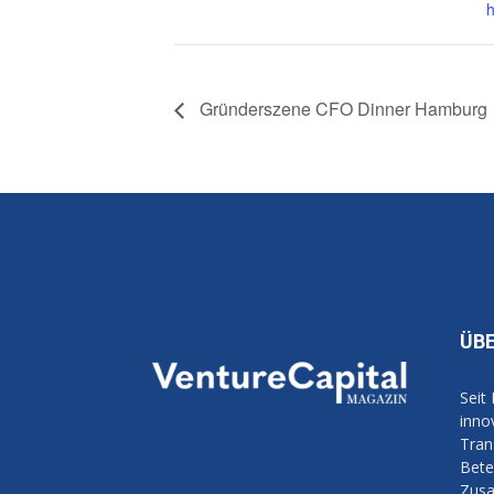
h
Gründerszene CFO Dinner Hamburg
ÜB
Seit
inno
Tran
Bete
Zusa