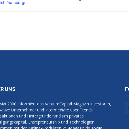
icht/hamburg/
ER UNS
F
 Mai 2000 informiert das VentureCapital Magazin Investoren,
vative Unternehmer und Intermediäre über Trends,
saktionen und Hintergründe rund um privates
iligungskapital, Entrepreneurship und Technologien.
mmen mit den Online-Produkten VC-Magazin.de sowie