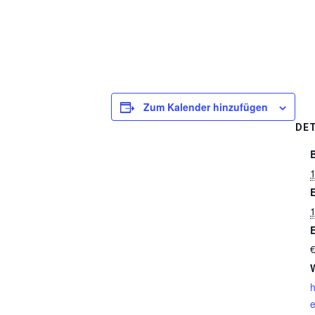
Zum Kalender hinzufügen
DET
1
E
h
e