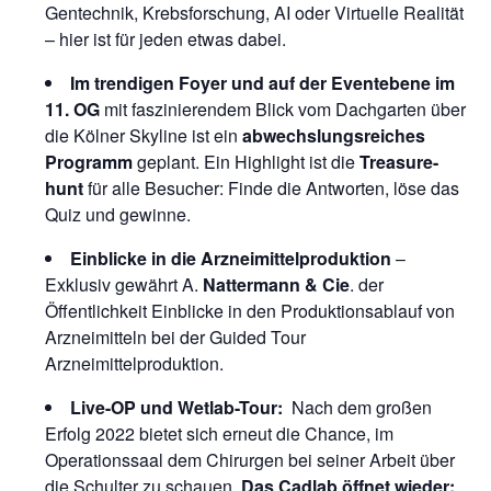
Gentechnik, Krebsforschung, AI oder Virtuelle Realität
– hier ist für jeden etwas dabei.
Im trendigen Foyer und auf der Eventebene im
11. OG
mit faszinierendem Blick vom Dachgarten über
die Kölner Skyline ist ein
abwechslungsreiches
Programm
geplant. Ein Highlight ist die
Treasure-
hunt
für alle Besucher: Finde die Antworten, löse das
Quiz und gewinne.
Einblicke in die Arzneimittelproduktion
–
Exklusiv gewährt A.
Nattermann & Cie
. der
Öffentlichkeit Einblicke in den Produktionsablauf von
Arzneimitteln bei der Guided Tour
Arzneimittelproduktion.
Live-OP und Wetlab-Tour:
Nach dem großen
Erfolg 2022 bietet sich erneut die Chance, im
Operationssaal dem Chirurgen bei seiner Arbeit über
die Schulter zu schauen.
Das Cadlab öffnet wieder: