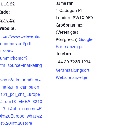
Jumeirah
1.10.22
1 Cadogan Pl
Ende:
London
,
SW1X 9PY
2.10.22
Großbritannien
Website:
(Vereinigtes
ttps://www.peievents.
Königreich)
Google
om/en/event/pdi-
Karte anzeigen
europe-
Telefon
summit/home/?
+44 20 7235 1234
utm_source=marketing
Veranstaltungsort-
Website anzeigen
events&utm_medium=
email&utm_campaign=
2121_pdi_cnf_Europe
22_em13_EMEA_3210
0_3_1&utm_content=P
DI%20Europe_what%2
7s%20in%20store