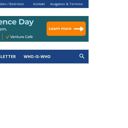
den / Beitreten
Kontakt
Ausgaben & Termine
LETTER
WHO-IS-WHO