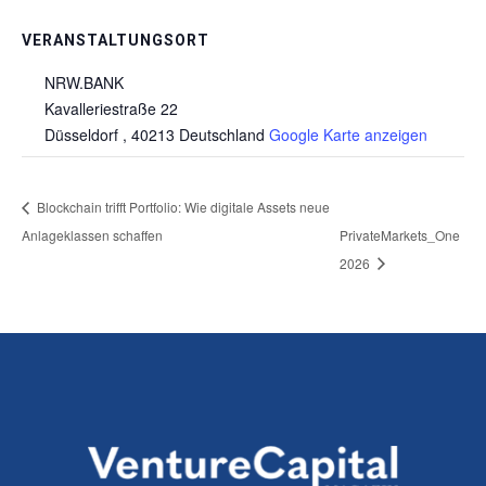
VERANSTALTUNGSORT
NRW.BANK
Kavalleriestraße 22
Düsseldorf
,
40213
Deutschland
Google Karte anzeigen
Blockchain trifft Portfolio: Wie digitale Assets neue
Anlageklassen schaffen
PrivateMarkets_One
2026