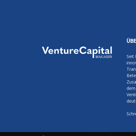
ÜB
Seit
inno
Tran
Bete
Zusa
dem 
Vent
deut
Schr