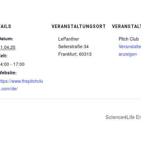
AILS
VERANSTALTUNGSORT
VERANSTAL
Datum:
LePanther
Pitch Club
Seilerstraße 34
Veranstalt
1.04.20
Frankfurt
,
60313
anzeigen
eit:
4:00 - 17:00
Website:
ttps://www.thepitchclu
.com/de/
Science4Life E