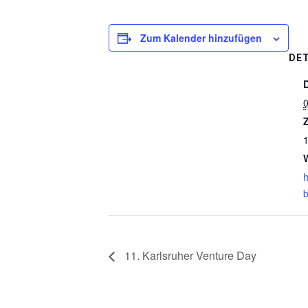
Zum Kalender hinzufügen
DET
0
Z
1
h
b
11. Karlsruher Venture Day