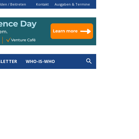
den / Beitreten
Kontakt
Ausgaben & Termine
LETTER
WHO-IS-WHO