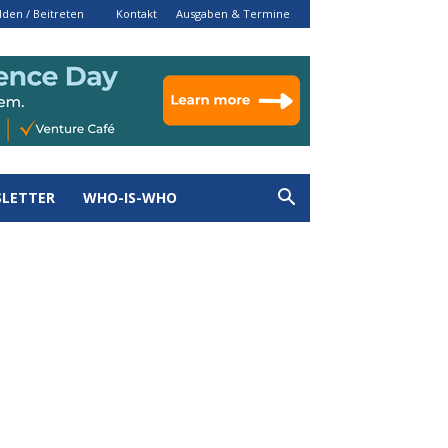
den / Beitreten
Kontakt
Ausgaben & Termine
LETTER
WHO-IS-WHO