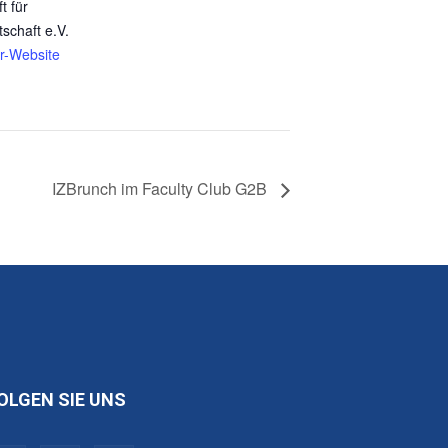
t für
tschaft e.V.
er-Website
IZBrunch im Faculty Club G2B
OLGEN SIE UNS