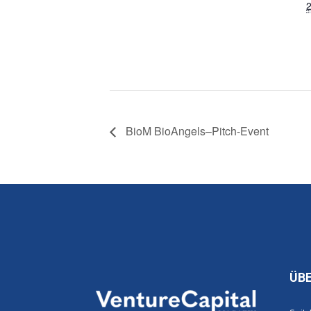
2
BioM BioAngels–Pitch-Event
ÜB