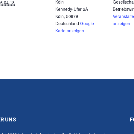
Köln
Gesellschaf
6.04.18
Kennedy-Ufer 2A
Betriebswir
Köln
,
50679
Veranstalt
Deutschland
Google
anzeigen
Karte anzeigen
ER UNS
F