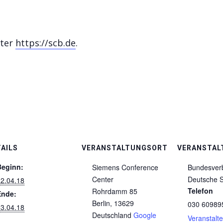
nter
https://scb.de
.
AILS
VERANSTALTUNGSORT
VERANSTAL
Beginn:
Siemens Conference
Bundesver
Center
Deutsche S
2.04.18
Telefon
Rohrdamm 85
Ende:
Berlin
,
13629
030 60989
3.04.18
Deutschland
Google
Veranstalt