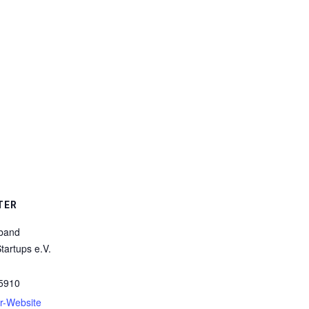
TER
band
tartups e.V.
5910
er-Website