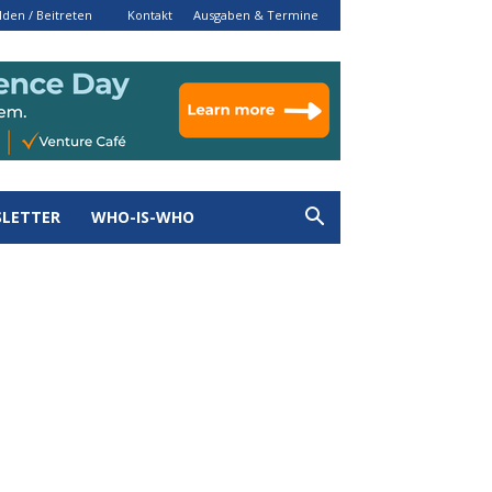
den / Beitreten
Kontakt
Ausgaben & Termine
LETTER
WHO-IS-WHO