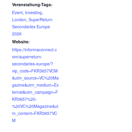
Veranstaltung-Tags:
Event
,
Investing
,
London
,
SuperReturn
Secondaries Europe
2026
Website:
https://informaconnect.c
om/superreturn-
secondaries-europe/?
vip_code=FKR3657VCM
&utm_source=VC%20Ma
gazine&utm_medium=Ex
ternal&utm_campaign=F
KR3657%20-
%20VC%20Magazine&ut
m_content=FKR3657VC
M