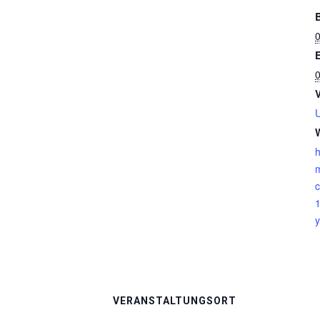
0
0
h
m
y
VERANSTALTUNGSORT