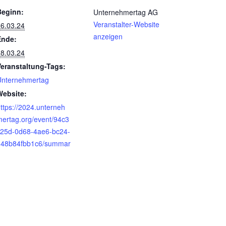
Beginn:
Unternehmertag AG
Veranstalter-Website
6.03.24
anzeigen
Ende:
8.03.24
Veranstaltung-Tags:
Unternehmertag
Website:
ttps://2024.unterneh
ertag.org/event/94c3
c25d-0d68-4ae6-bc24-
148b84fbb1c6/summar