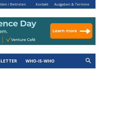
den / Beitreten
Kontakt
Ausgaben & Termine
LETTER
WHO-IS-WHO