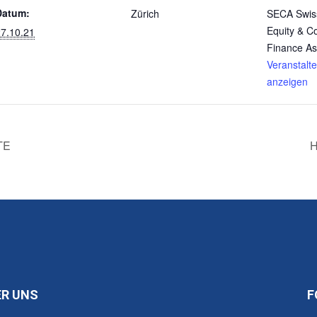
Datum:
Zürich
SECA Swiss
Equity & C
7.10.21
Finance As
Veranstalt
anzeigen
TE
ER UNS
F