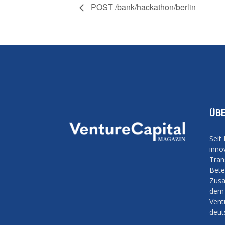
POST /bank/hackathon/berlin
ÜB
Seit
inno
Tran
Bete
Zusa
dem 
Vent
deut