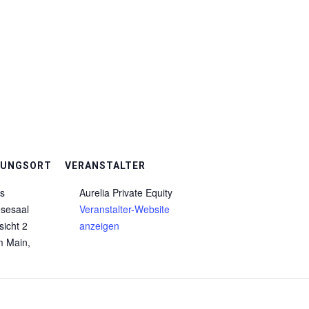
TUNGSORT
VERANSTALTER
us
Aurelia Private Equity
esesaal
Veranstalter-Website
icht 2
anzeigen
m Main
,