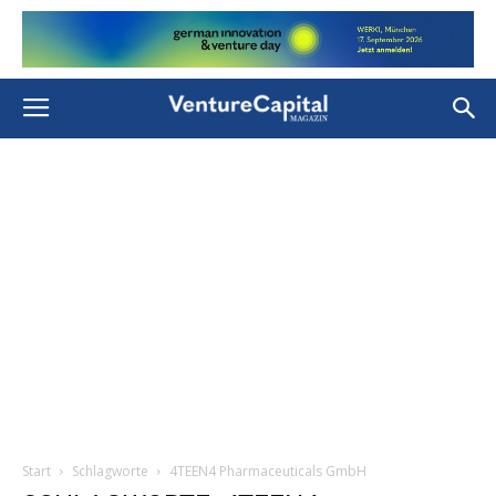
Start
Schlagworte
4TEEN4 Pharmaceuticals GmbH