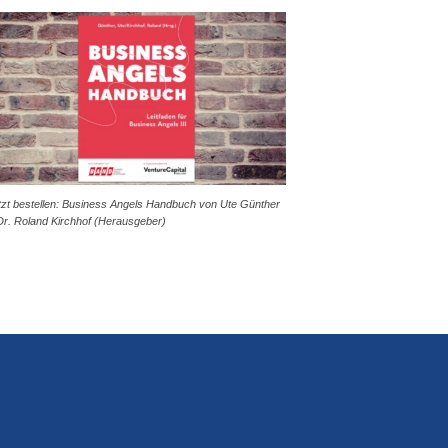
tzt bestellen: Business Angels Handbuch von Ute Günther
Dr. Roland Kirchhof (Herausgeber)