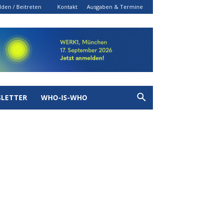
den / Beitreten
Kontakt
Ausgaben & Termine
LETTER
WHO-IS-WHO