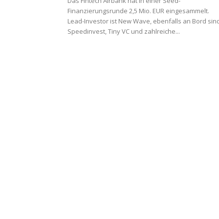
Das Fintech Airbank hat in einer Seed-
Finanzierungsrunde 2,5 Mio. EUR eingesammelt.
Lead-Investor ist New Wave, ebenfalls an Bord sin
Speedinvest, Tiny VC und zahlreiche...