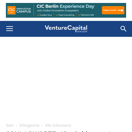
Start
Schlagworte
Alte Schlosserei