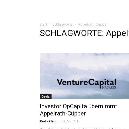
Start
Schlagworte
Appelrath-Cüpper
SCHLAGWORTE: Appelr
Deals
Investor OpCapita übernimmt
Appelrath-Cüpper
Redaktion
-
31. Mai 2016