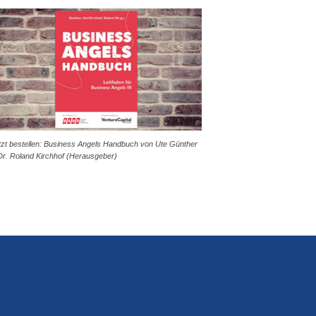
tzt bestellen: Business Angels Handbuch von Ute Günther
Dr. Roland Kirchhof (Herausgeber)