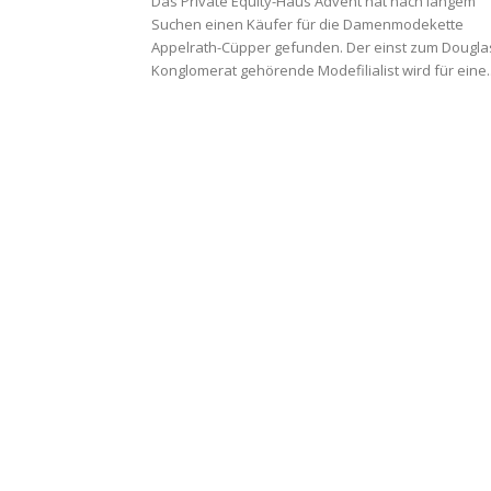
Das Private Equity-Haus Advent hat nach langem
Suchen einen Käufer für die Damenmodekette
Appelrath-Cüpper gefunden. Der einst zum Dougla
Konglomerat gehörende Modefilialist wird für eine..