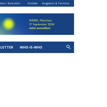
den / Beitreten
Kontakt
Ausgaben & Termine
LETTER
WHO-IS-WHO