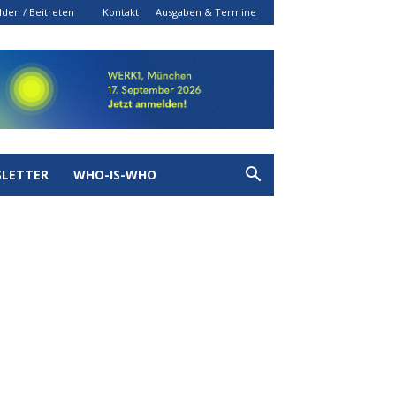
den / Beitreten
Kontakt
Ausgaben & Termine
LETTER
WHO-IS-WHO