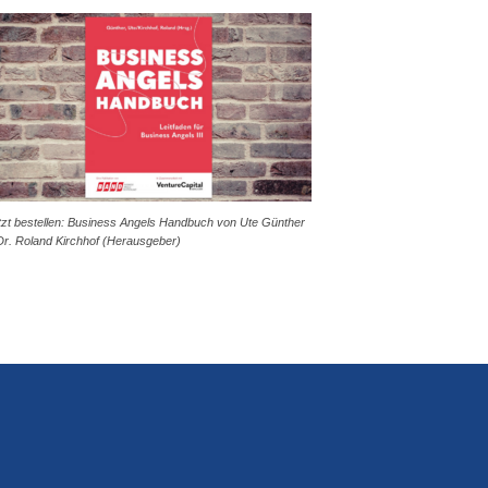
tzt bestellen: Business Angels Handbuch von Ute Günther
Dr. Roland Kirchhof (Herausgeber)