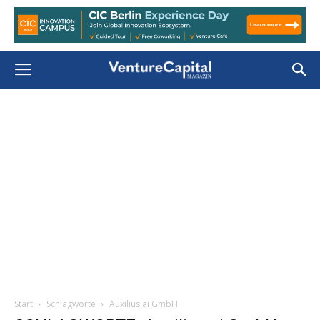
Start
Schlagworte
Auxilius.ai GmbH