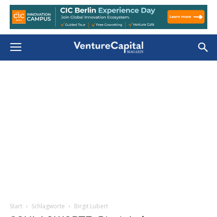
Start
Schlagworte
Birgit Lubert