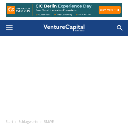
Start
Schlagworte
BMWE