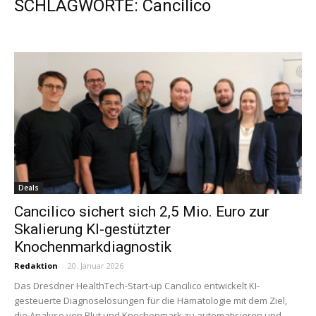
SCHLAGWORTE: Cancilico
Deals
Cancilico sichert sich 2,5 Mio. Euro zur
Skalierung KI-gestützter
Knochenmarkdiagnostik
Redaktion
-
20. Januar 2026
Das Dresdner HealthTech-Start-up Cancilico entwickelt KI-
gesteuerte Diagnoselösungen für die Hämatologie mit dem Ziel,
die Analyse von Blut und Knochenmark zu automatisieren und