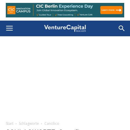
Start
Schlagworte
Cancilico