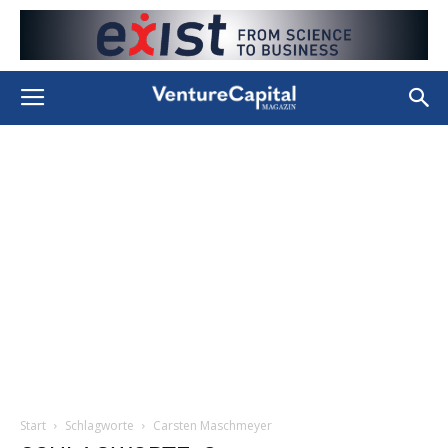
Start
Schlagworte
Carsten Maschmeyer