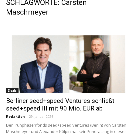
SCHLAGWORTE: Carsten
Maschmeyer
Deals
Berliner seed+speed Ventures schließt
seed+speed III mit 90 Mio. EUR ab
Redaktion
-
29. Januar 2026
Der Frühphasenfonds seed+speed Ventures (Berlin) von Carsten
Maschmeyer und Alexander Kölpin hat sein Fundraising in dieser