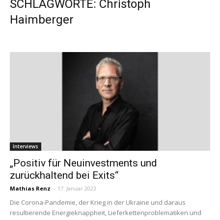
SCHLAGWORTE: Christoph
Haimberger
Interviews
„Positiv für Neuinvestments und
zurückhaltend bei Exits“
Mathias Renz
-
17. Januar 2023
Die Corona-Pandemie, der Krieg in der Ukraine und daraus
resultierende Energieknappheit, Lieferkettenproblematiken und