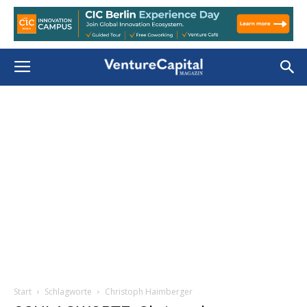
Start
Schlagworte
Christoph Haimberger