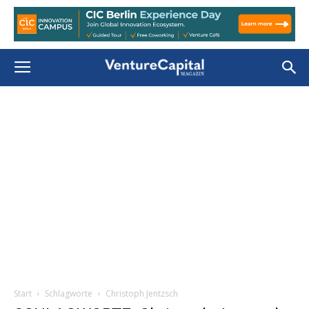
Start
Schlagworte
Christoph Jentzsch