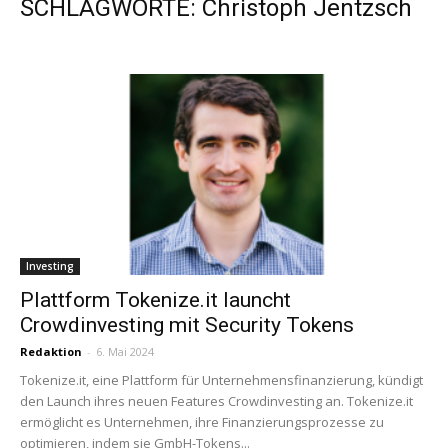
SCHLAGWORTE: Christoph Jentzsch
Investing
Plattform Tokenize.it launcht
Crowdinvesting mit Security Tokens
Redaktion
-
6. Mai 2024
Tokenize.it, eine Plattform für Unternehmensfinanzierung, kündigt
den Launch ihres neuen Features Crowdinvesting an. Tokenize.it
ermöglicht es Unternehmen, ihre Finanzierungsprozesse zu
optimieren, indem sie GmbH-Tokens...