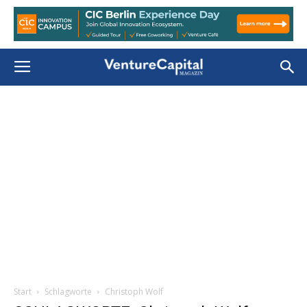
Start
Schlagworte
Christoph Wolf