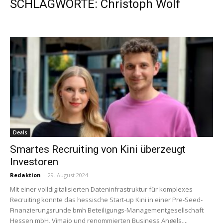
SCHLAGWORTE: Christoph Wolf
Deals
Smartes Recruiting von Kini überzeugt
Investoren
Redaktion
-
29. August 2024
Mit einer volldigitalisierten Dateninfrastruktur für komplexes
Recruiting konnte das hessische Start-up Kini in einer Pre-Seed-
Finanzierungsrunde bmh Beteiligungs-Managementgesellschaft
Hessen mbH, Vimajo und renommierten Business Angels,...