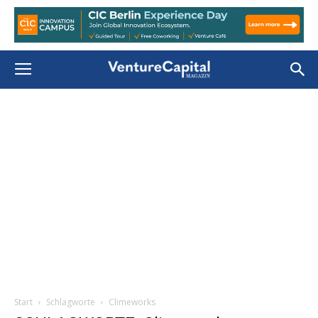
Start
Schlagworte
Climeworks