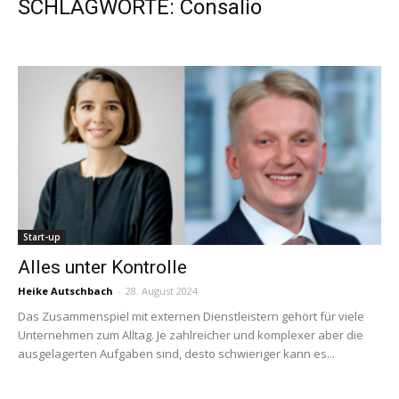
SCHLAGWORTE: Consalio
Start-up
Alles unter Kontrolle
Heike Autschbach
-
28. August 2024
Das Zusammenspiel mit externen Dienstleistern gehört für viele
Unternehmen zum Alltag. Je zahlreicher und komplexer aber die
ausgelagerten Aufgaben sind, desto schwieriger kann es...