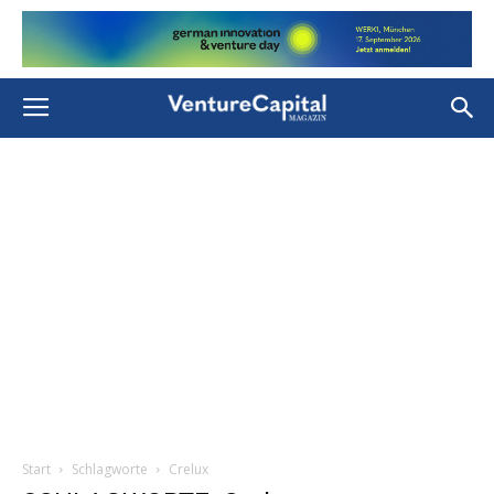
Start
Schlagworte
Crelux