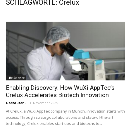
SCHLAGWORTE: Crelux
Life Science
Enabling Discovery: How WuXi AppTec’s
Crelux Accelerates Biotech Innovation
Gastautor
-
11. November 2025
At Crelux, a WuXi AppTec company in Munich, innovation starts with
access. Through strategic collaborations and state-of-the-art
technology, Crelux enables start-ups and biotechs to...