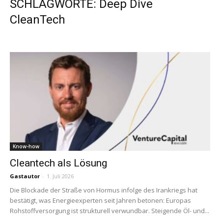
SCHLAGWORTE: Deep Dive
CleanTech
Know-how
Cleantech als Lösung
Gastautor
-
1. Juli 2026
Die Blockade der Straße von Hormus infolge des Irankriegs hat
bestätigt, was Energieexperten seit Jahren betonen: Europas
Rohstoffversorgung ist strukturell verwundbar. Steigende Öl- und...