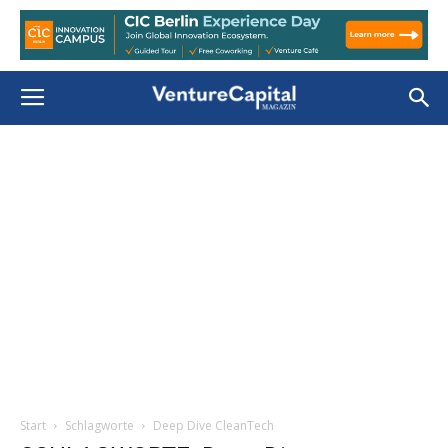
Start
Schlagworte
Deep Dive CleanTech