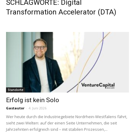
SCHLAGWORTE: Digital
Transformation ­Accelerator (DTA)
Standorte
Erfolg ist kein Solo
Gastautor
-
4. Juni 2026
Wer heute durch die Industriegebiete Nordrhein-Westfalens fährt,
sieht zwei Welten: auf der einen Seite Unternehmen, die seit
Jahrzehnten erfolgreich sind – mit stabilen Prozessen,...