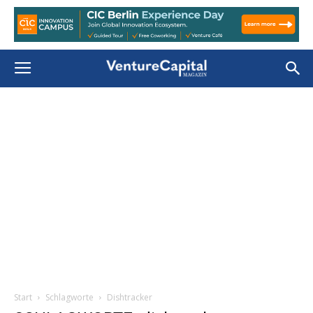
Start
Schlagworte
Dishtracker