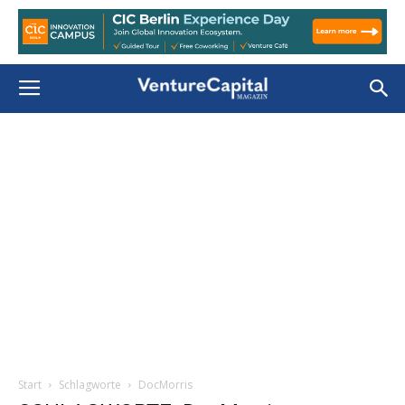
Start
Schlagworte
DocMorris