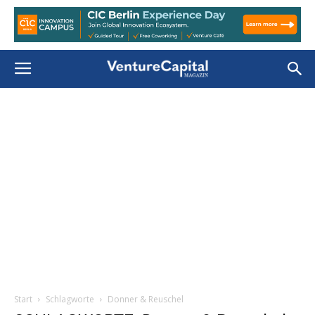
Start
Schlagworte
Donner & Reuschel