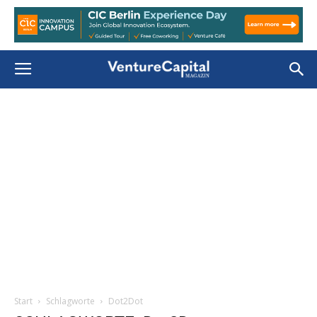
Start
Schlagworte
Dot2Dot