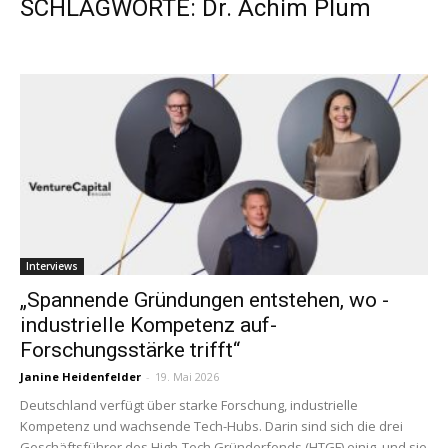
SCHLAGWORTE: Dr. Achim Plum
Interviews
„­Spannende­ Gründungen entstehen, wo ­
industrielle Kompetenz auf­
Forschungsstärke trifft“
Janine Heidenfelder
-
19. Mai 2026
Deutschland verfügt über starke Forschung, industrielle
Kompetenz und wachsende Tech-Hubs. Darin sind sich die drei
Geschäftsführer des High-Tech Gründerfonds (HTGF) einig, und sie