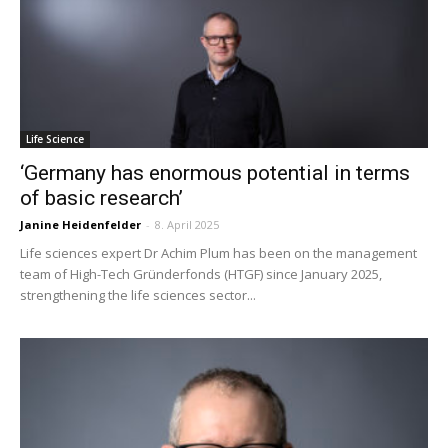
Life Science
‘Germany has enormous potential in terms
of basic research’
Janine Heidenfelder
-
8. April 2025
Life sciences expert Dr Achim Plum has been on the management
team of High-Tech Gründerfonds (HTGF) since January 2025,
strengthening the life sciences sector...