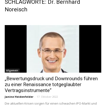
SCHLAGWORTE: Dr. Bernhard
Noreisch
Allgemein
„Bewertungsdruck und Downrounds führen
zu einer Renaissance totgeglaubter
Vertragsinstrumente“
Janine Heidenfelder
-
17. Oktober 2022
Die aktuellen Krisen sorgen für einen schwachen IPO-Markt und