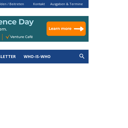
den / Beitreten
Kontakt
Ausgaben & Termine
LETTER
WHO-IS-WHO