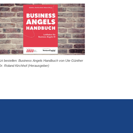
tzt bestellen: Business Angels Handbuch von Ute Günther
Dr. Roland Kirchhof (Herausgeber)