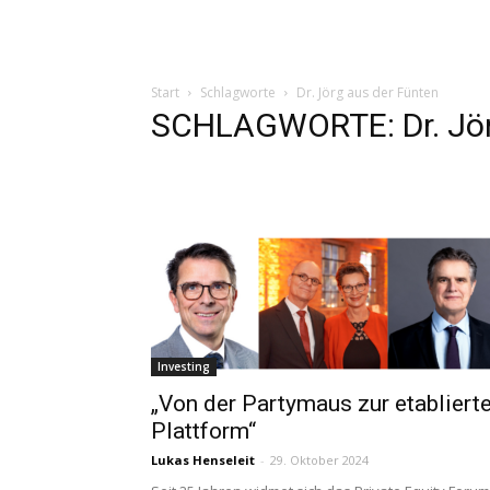
Start
Schlagworte
Dr. Jörg aus der Fünten
SCHLAGWORTE: Dr. Jör
Investing
„Von der Partymaus zur etabliert
Plattform“
Lukas Henseleit
-
29. Oktober 2024