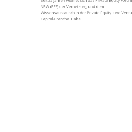
Seit 25 Jahren widmet sich das Private Equity Forum
NRW (PEF) der Vernetzung und dem
Wissensaustausch in der Private Equity- und Vent
Capital-Branche. Dabei...