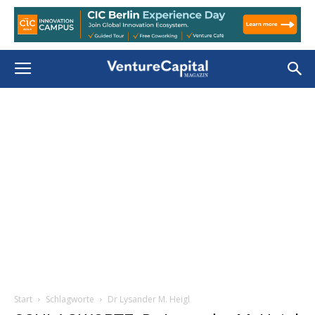
Start
Schlagworte
Dr Lysander M. Heigl