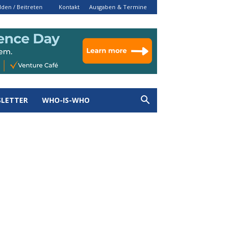
den / Beitreten
Kontakt
Ausgaben & Termine
LETTER
WHO-IS-WHO