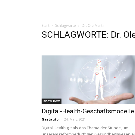
Start
Schlagworte
Dr. Ole Martin
SCHLAGWORTE: Dr. Ole
Know-how
Digital-Health-Geschäftsmodelle
Gastautor
-
24. März 2021
Digital Health gilt als das Thema der Stunde, um
unserem reformbedürftigen Gesundheitswesen a