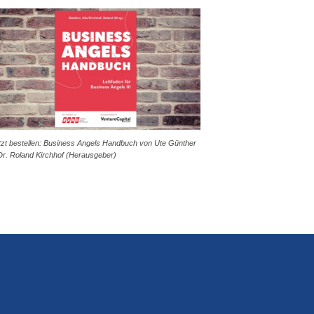
tzt bestellen: Business Angels Handbuch von Ute Günther
Dr. Roland Kirchhof (Herausgeber)