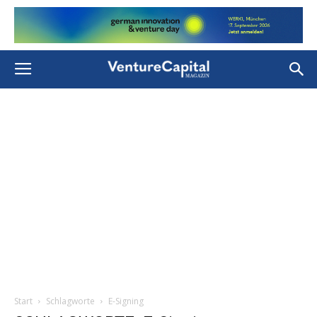
Start
Schlagworte
E-Signing