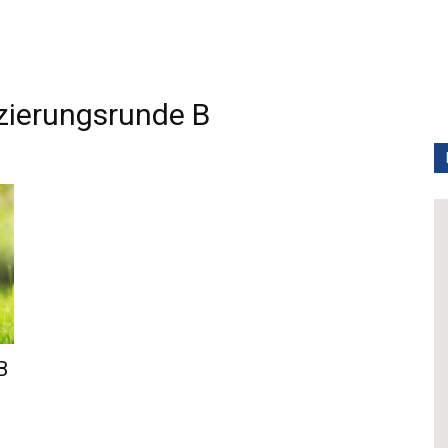
ierungsrunde B
B