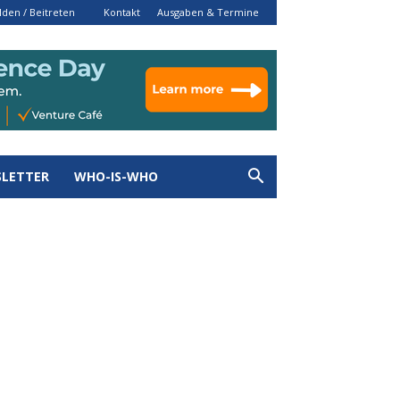
den / Beitreten
Kontakt
Ausgaben & Termine
LETTER
WHO-IS-WHO