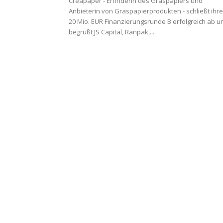
Creapaper - Erfinderin des Graspapiers und
Anbieterin von Graspapierprodukten - schließt ihre
20 Mio. EUR Finanzierungsrunde B erfolgreich ab u
begrüßt JS Capital, Ranpak,...