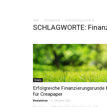
Start
Schlagworte
Finanzierungsrunde B
SCHLAGWORTE: Finanz
Deals
Erfolgreiche Finanzierungsrunde 
für Creapaper
Redaktion
-
6. Oktober 2021