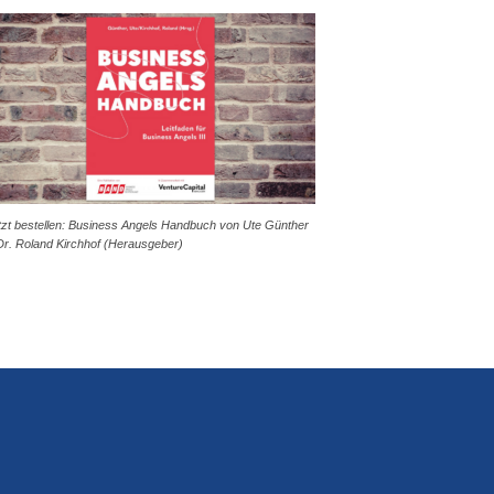
tzt bestellen: Business Angels Handbuch von Ute Günther
Dr. Roland Kirchhof (Herausgeber)