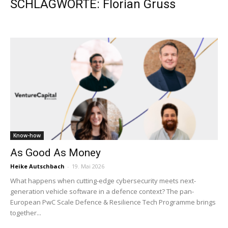
SCHLAGWORTE: Florian Gruss
Know-how
As Good As Money
Heike Autschbach
-
19. Mai 2026
What happens when cutting-edge cybersecurity meets next-
generation vehicle software in a defence context? The pan-
European PwC Scale Defence & Resilience Tech Programme brings
together...