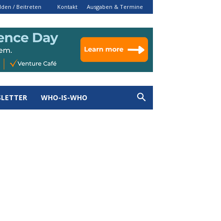
den / Beitreten
Kontakt
Ausgaben & Termine
LETTER
WHO-IS-WHO