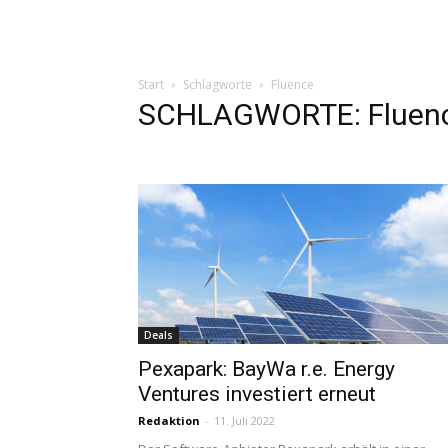
Start
Schlagworte
Fluence
SCHLAGWORTE: Fluen
Deals
Pexapark: BayWa r.e. Energy
Ventures investiert erneut
Redaktion
-
11. Juli 2022