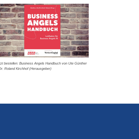
tzt bestellen: Business Angels Handbuch von Ute Günther
Dr. Roland Kirchhof (Herausgeber)