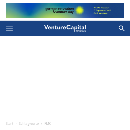
Start
Schlagworte
FMC