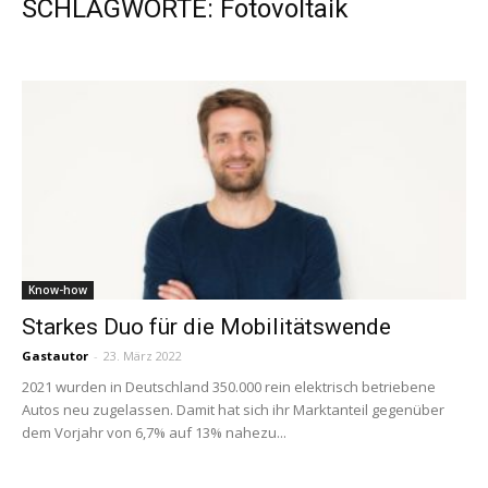
SCHLAGWORTE: Fotovoltaik
Know-how
Starkes Duo für die Mobilitätswende
Gastautor
-
23. März 2022
2021 wurden in Deutschland 350.000 rein elektrisch betriebene
Autos neu zugelassen. Damit hat sich ihr Marktanteil gegenüber
dem Vorjahr von 6,7% auf 13% nahezu...