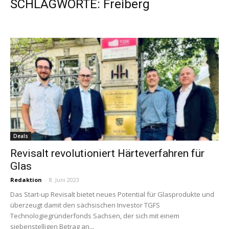
SCHLAGWORTE: Freiberg
Deals
Revisalt revolutioniert Härteverfahren für
Glas
Redaktion
-
8. Juni 2023
Das Start-up Revisalt bietet neues Potential für Glasprodukte und
überzeugt damit den sächsischen Investor TGFS
Technologiegründerfonds Sachsen, der sich mit einem
siebenstelligen Betrag an...