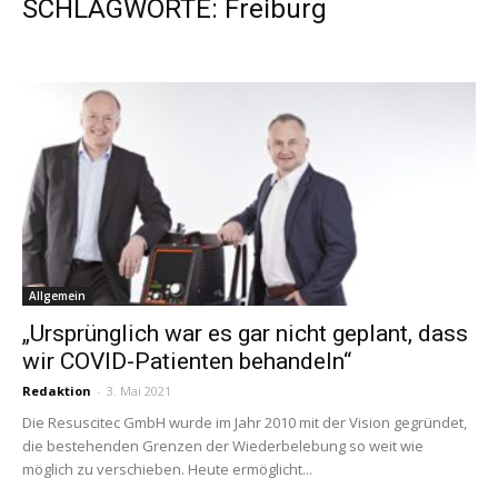
SCHLAGWORTE: Freiburg
Allgemein
„Ursprünglich war es gar nicht geplant, dass
wir COVID-Patienten behandeln“
Redaktion
-
3. Mai 2021
Die Resuscitec GmbH wurde im Jahr 2010 mit der Vision gegründet,
die bestehenden Grenzen der Wiederbelebung so weit wie
möglich zu verschieben. Heute ermöglicht...