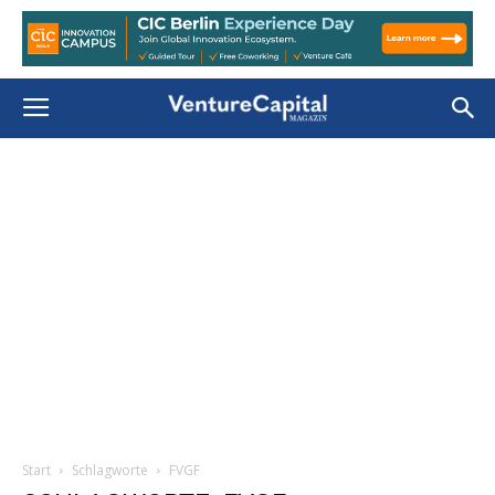
Start
Schlagworte
FVGF