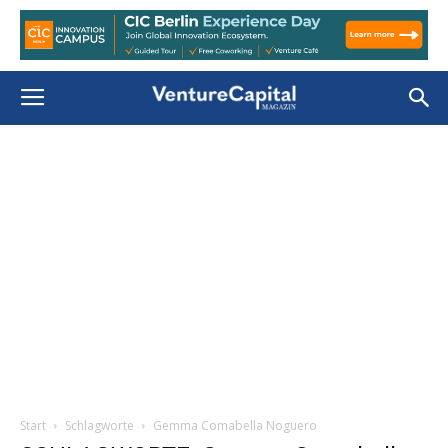
Start
Schlagworte
Gemma Comabella Noguero