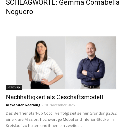
SCHLAGWORTE: Gemma Comabella
Noguero
Start-up
Nachhaltigkeit als Geschäftsmodell
Alexander Goerbing
-
20. November 2025
Das Berliner Start-up Cocoli verfolgt seit seiner Gründung 2022
eine klare Mission: hochwertige Möbel und Interior-Stücke im
Kreislauf zu halten und ihnen ein zweites...