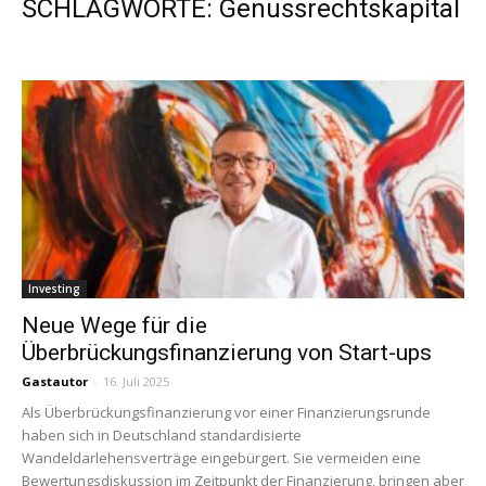
SCHLAGWORTE: Genussrechtskapital
Investing
Neue Wege für die
Überbrückungsfinanzierung von Start-ups
Gastautor
-
16. Juli 2025
Als Überbrückungsfinanzierung vor einer Finanzierungsrunde
haben sich in Deutschland standardisierte
Wandeldarlehensverträge eingebürgert. Sie vermeiden eine
Bewertungsdiskussion im Zeitpunkt der Finanzierung, bringen aber