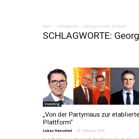
Start
Schlagworte
Georg Leander Zerbach
SCHLAGWORTE: Georg 
Investing
„Von der Partymaus zur etabliert
Plattform“
Lukas Henseleit
-
29. Oktober 2024