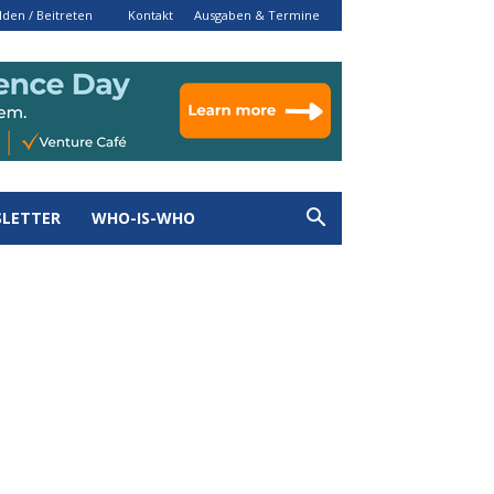
den / Beitreten
Kontakt
Ausgaben & Termine
LETTER
WHO-IS-WHO