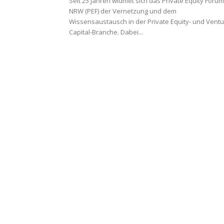
Seit 25 Jahren widmet sich das Private Equity Forum
NRW (PEF) der Vernetzung und dem
Wissensaustausch in der Private Equity- und Vent
Capital-Branche. Dabei...