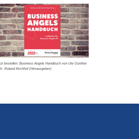
tzt bestellen: Business Angels Handbuch von Ute Günther
Dr. Roland Kirchhof (Herausgeber)